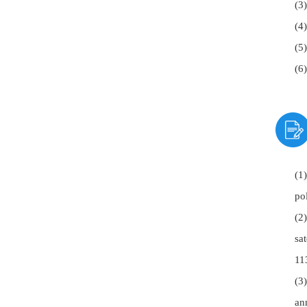
(
(
(
(
(1
po
(2
sa
11
(3
an