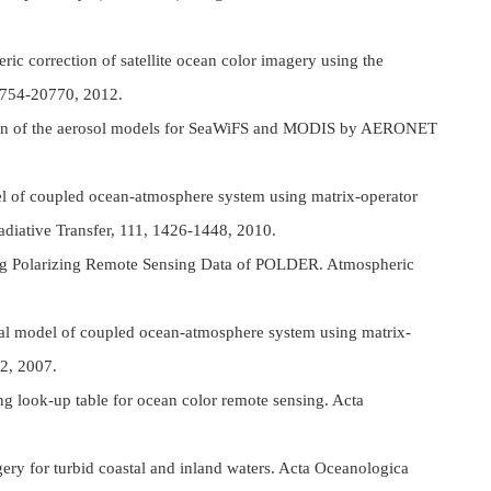
c correction of satellite ocean color imagery using the
20754-20770, 2012.
tion of the aerosol models for SeaWiFS and MODIS by AERONET
del of coupled ocean-atmosphere system using matrix-operator
adiative Transfer, 111, 1426-1448, 2010.
ing Polarizing Remote Sensing Data of POLDER. Atmospheric
ical model of coupled ocean-atmosphere system using matrix-
52, 2007.
ng look-up table for ocean color remote sensing. Acta
ry for turbid coastal and inland waters. Acta Oceanologica