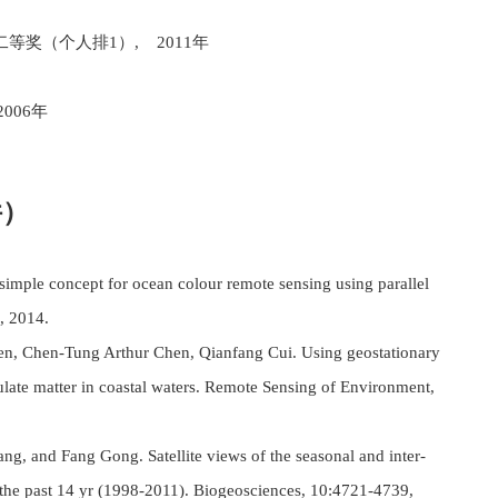
等奖（个人排1）, 2011年
006年
件）
mple concept for ocean colour remote sensing using parallel
, 2014.
en, Chen-Tung Arthur Chen, Qianfang Cui. Using geostationary
culate matter in coastal waters. Remote Sensing of Environment,
g, and Fang Gong. Satellite views of the seasonal and inter-
r the past 14 yr (1998-2011). Biogeosciences, 10:4721-4739,