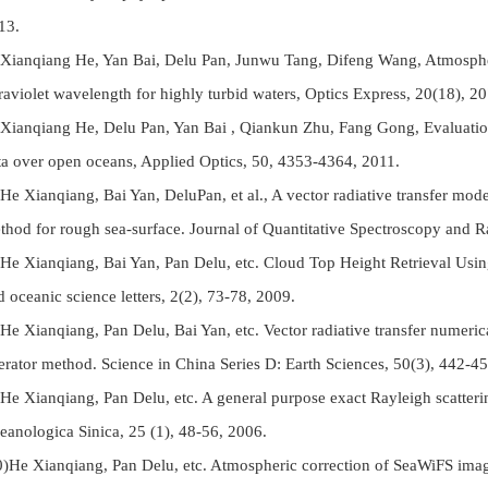
13.
)Xianqiang He, Yan Bai, Delu Pan, Junwu Tang, Difeng Wang, Atmospheri
traviolet wavelength for highly turbid waters, Optics Express, 20(18), 
)Xianqiang He, Delu Pan, Yan Bai , Qiankun Zhu, Fang Gong, Evalua
ta over open oceans, Applied Optics, 50, 4353-4364, 2011.
)He Xianqiang, Bai Yan, DeluPan, et al., A vector radiative transfer mo
thod for rough sea-surface. Journal of Quantitative Spectroscopy and R
)He Xianqiang, Bai Yan, Pan Delu, etc. Cloud Top Height Retrieval Us
d oceanic science letters, 2(2), 73-78, 2009.
)He Xianqiang, Pan Delu, Bai Yan, etc. Vector radiative transfer numer
erator method. Science in China Series D: Earth Sciences, 50(3), 442-4
)He Xianqiang, Pan Delu, etc. A general purpose exact Rayleigh scatteri
eanologica Sinica, 25 (1), 48-56, 2006.
0)He Xianqiang, Pan Delu, etc. Atmospheric correction of SeaWiFS image