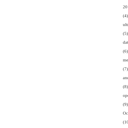
20
(4
ul
(5
da
(6
me
(7
an
(8
op
(9
Oc
(1