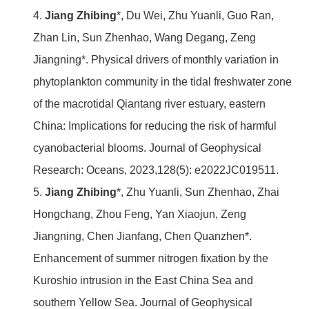
4.
Jiang Zhibing
*, Du Wei, Zhu Yuanli, Guo Ran,
Zhan Lin, Sun Zhenhao, Wang Degang, Zeng
Jiangning*. Physical drivers of monthly variation in
phytoplankton community in the tidal freshwater zone
of the macrotidal Qiantang river estuary, eastern
China: Implications for reducing the risk of harmful
cyanobacterial blooms. Journal of Geophysical
Research: Oceans, 2023,128(5): e2022JC019511.
5.
Jiang Zhibing
*, Zhu Yuanli, Sun Zhenhao, Zhai
Hongchang, Zhou Feng, Yan Xiaojun, Zeng
Jiangning, Chen Jianfang, Chen Quanzhen*.
Enhancement of summer nitrogen fixation by the
Kuroshio intrusion in the East China Sea and
southern Yellow Sea. Journal of Geophysical