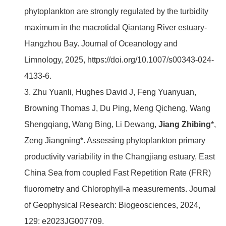
phytoplankton are strongly regulated by the turbidity
maximum in the macrotidal Qiantang River estuary-
Hangzhou Bay. Journal of Oceanology and
Limnology, 2025, https://doi.org/10.1007/s00343-024-
4133-6.
3. Zhu Yuanli, Hughes David J, Feng Yuanyuan,
Browning Thomas J, Du Ping, Meng Qicheng, Wang
Shengqiang, Wang Bing, Li Dewang,
Jiang Zhibing
*,
Zeng Jiangning*. Assessing phytoplankton primary
productivity variability in the Changjiang estuary, East
China Sea from coupled Fast Repetition Rate (FRR)
fluorometry and Chlorophyll-a measurements. Journal
of Geophysical Research: Biogeosciences, 2024,
129: e2023JG007709.