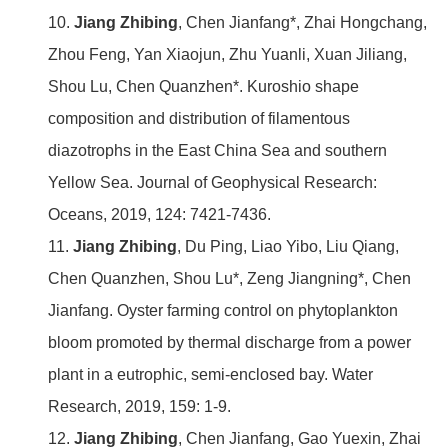
10.
Jiang Zhibing
, Chen Jianfang*, Zhai Hongchang,
Zhou Feng, Yan Xiaojun, Zhu Yuanli, Xuan Jiliang,
Shou Lu, Chen Quanzhen*. Kuroshio shape
composition and distribution of filamentous
diazotrophs in the East China Sea and southern
Yellow Sea. Journal of Geophysical Research:
Oceans, 2019, 124: 7421-7436.
11.
Jiang Zhibing
, Du Ping, Liao Yibo, Liu Qiang,
Chen Quanzhen, Shou Lu*, Zeng Jiangning*, Chen
Jianfang. Oyster farming control on phytoplankton
bloom promoted by thermal discharge from a power
plant in a eutrophic, semi-enclosed bay. Water
Research, 2019, 159: 1-9.
12.
Jiang Zhibing
, Chen Jianfang, Gao Yuexin, Zhai