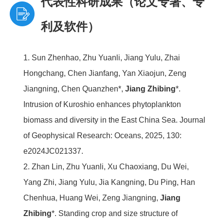
代表性科研成果（论文专著、专
利及软件）
1. Sun Zhenhao, Zhu Yuanli, Jiang Yulu, Zhai
Hongchang, Chen Jianfang, Yan Xiaojun, Zeng
Jiangning, Chen Quanzhen*,
Jiang Zhibing
*.
Intrusion of Kuroshio enhances phytoplankton
biomass and diversity in the East China Sea. Journal
of Geophysical Research: Oceans, 2025, 130:
e2024JC021337.
2. Zhan Lin, Zhu Yuanli, Xu Chaoxiang, Du Wei,
Yang Zhi, Jiang Yulu, Jia Kangning, Du Ping, Han
Chenhua, Huang Wei, Zeng Jiangning,
Jiang
Zhibing
*. Standing crop and size structure of