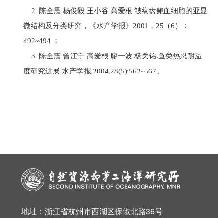
2. 陈全震 杨俊毅 王小谷 高爱根 皱纹盘鲍血细胞的亚显
微结构及分类研究，《水产学报》2001，25（6）：
492~494 ；
3. 陈全震 曾江宁 高爱根 廖一波 杨关铭.鱼类热忍耐温
度研究进展.水产学报,2004,28(5):562~567。
地址：浙江省杭州市西湖区保俶北路36号