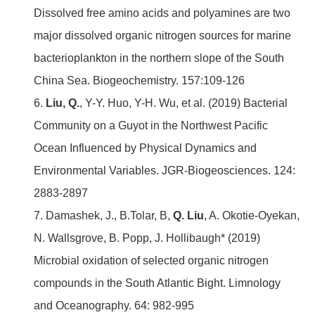
Dissolved free amino acids and polyamines are two
major dissolved organic nitrogen sources for marine
bacterioplankton in the northern slope of the South
China Sea. Biogeochemistry. 157:109-126
6.
Liu, Q.
, Y-Y. Huo, Y-H. Wu, et al. (2019) Bacterial
Community on a Guyot in the Northwest Pacific
Ocean Influenced by Physical Dynamics and
Environmental Variables. JGR-Biogeosciences. 124:
2883-2897
7. Damashek, J., B.Tolar, B,
Q. Liu
, A. Okotie-Oyekan,
N. Wallsgrove, B. Popp, J. Hollibaugh* (2019)
Microbial oxidation of selected organic nitrogen
compounds in the South Atlantic Bight. Limnology
and Oceanography. 64: 982-995