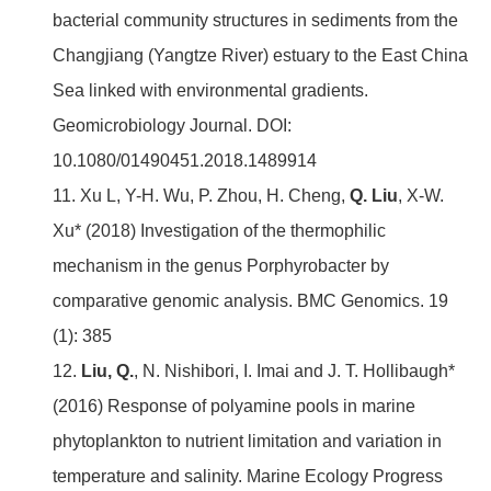
bacterial community structures in sediments from the
Changjiang (Yangtze River) estuary to the East China
Sea linked with environmental gradients.
Geomicrobiology Journal. DOI:
10.1080/01490451.2018.1489914
11. Xu L, Y-H. Wu, P. Zhou, H. Cheng,
Q. Liu
, X-W.
Xu* (2018) Investigation of the thermophilic
mechanism in the genus Porphyrobacter by
comparative genomic analysis. BMC Genomics. 19
(1): 385
12.
Liu, Q.
, N. Nishibori, I. Imai and J. T. Hollibaugh*
(2016) Response of polyamine pools in marine
phytoplankton to nutrient limitation and variation in
temperature and salinity. Marine Ecology Progress