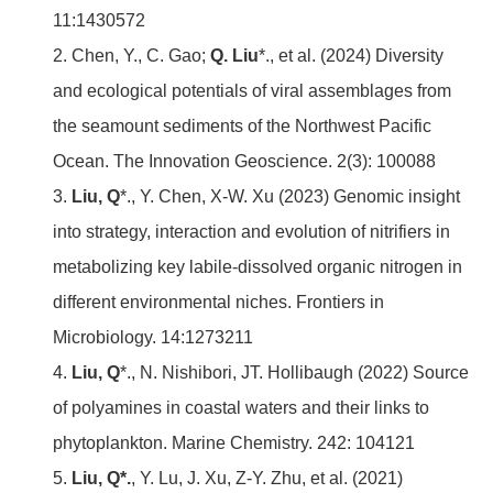
11:1430572
2. Chen, Y., C. Gao;
Q. Liu
*., et al. (2024) Diversity
and ecological potentials of viral assemblages from
the seamount sediments of the Northwest Pacific
Ocean. The Innovation Geoscience. 2(3): 100088
3.
Liu, Q
*., Y. Chen, X-W. Xu (2023) Genomic insight
into strategy, interaction and evolution of nitrifiers in
metabolizing key labile-dissolved organic nitrogen in
different environmental niches. Frontiers in
Microbiology. 14:1273211
4.
Liu, Q
*., N. Nishibori, JT. Hollibaugh (2022) Source
of polyamines in coastal waters and their links to
phytoplankton. Marine Chemistry. 242: 104121
5.
Liu, Q*.
, Y. Lu, J. Xu, Z-Y. Zhu, et al. (2021)