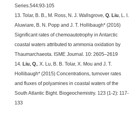
Series.544:93-105
13. Tolar, B. B., M. Ross, N. J. Wallsgrove,
Q. Liu
, L. I.
Aluwiare, B. N. Popp and J. T. Hollibaugh* (2016)
Significant rates of chemoautotrophy in Antarctic
coastal waters attributed to ammonia oxidation by
Thaumarchaeota. ISME Journal. 10: 2605–2619
14.
Liu, Q.
, X. Lu, B. B. Tolar, X. Mou and J. T.
Hollibaugh* (2015) Concentrations, turnover rates
and fluxes of polyamines in coastal waters of the
South Atlantic Bight. Biogeochemistry. 123 (1-2): 117-
133