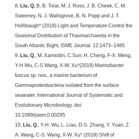
8.
Liu, Q,
B. B. Tolar, M. J. Ross, J. B. Cheek, C. M.
Sweeney, N. J. Wallsgrove, B. N. Popp and J. T.
Hollibaugh* (2018) Light and Temperature Control the
Seasonal Distribution of Thaumarchaeota in the
South Atlantic Bight, ISME Journal. 12:1473–1485
9.
Liu, Q.
, M. Xamxidin, C.Sun; H. Cheng, F-X. Meng,
Y-H Wu, C-S Wang, X-W. Xu*(2018) Marinobacter
fuscus sp. nov., a marine bacterium of
Gammaproteobacteria isolated from the surface
seawater. International Journal of Systematic and
Evolutionary Microbiology. doi:
10.1099/ijsem.0.00295
10.
Liu, Q.
, Y-H. Wu, L. Liao, D-S. Zhang, Y. Yuan, Z.
A. Wang, C-S. Wang, X-W. Xu* (2018) Shift of