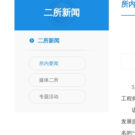
所
二所新闻
二所新闻
所内要闻
媒体二所
5月
专题活动
工程
该培
发展
名的