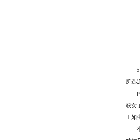
6月
所选派
仲夏
获女
王如
本次