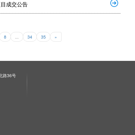
项目成交公告
8
...
34
35
»
路36号